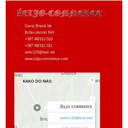
Gornji Brezik bb
Brčko distrikt BiH
+387 49/312-310
+387 49/312 311
antic123@teol.net
www.zeljo-commerce.com