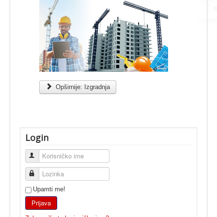
Opširnije: Izgradnja
Login
Korisničko ime
Lozinka
Upamti me!
Prijava