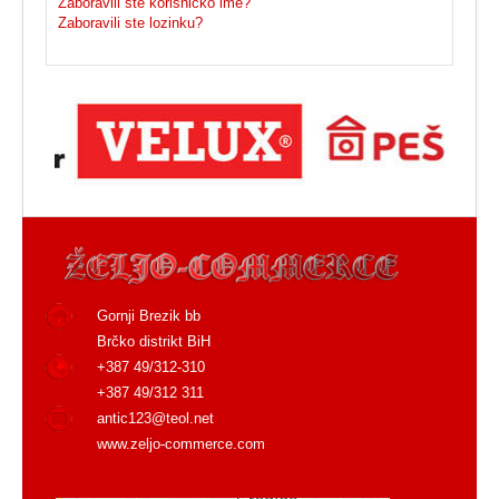
Zaboravili ste korisničko ime?
Zaboravili ste lozinku?
Gornji Brezik bb
Brčko distrikt BiH
+387 49/312-310
+387 49/312 311
antic123@teol.net
www.zeljo-commerce.com